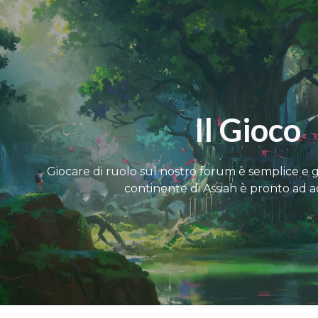
ip to main content
Skip to navigat
Il Gioco
Giocare di ruolo sul nostro forum è semplice e gr
continente di Assiah è pronto ad ac