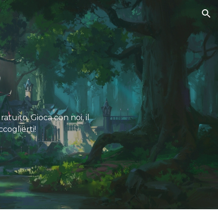
ion
atuito. Gioca con noi, il
coglierti!