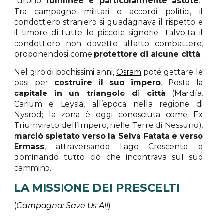
furono
fulminee e particolarmente astute
.
Tra campagne militari e accordi politici, il
condottiero straniero si guadagnava il rispetto e
il timore di tutte le piccole signorie. Talvolta il
condottiero non dovette affatto combattere,
proponendosi come
protettore di alcune città
.
Nel giro di pochissimi anni,
Osram
poté gettare le
basi per
costruire il suo impero
. Posta la
capitale in un triangolo di città
(Mardía,
Carium e Leysia, all’epoca nella regione di
Nysrod; la zona è oggi conosciuta come Ex
Triumvirato dell’Impero, nelle Terre di Nessuno),
marciò spietato verso la Selva Fatata e verso
Ermass
, attraversando Lago Crescente e
dominando tutto ciò che incontrava sul suo
cammino.
LA MISSIONE DEI PRESCELTI
(
Campagna:
Save Us All
)