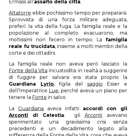
Ermass all’
assalto della città
.
Altatorre
ebbe pochissimo tempo per prepararsi.
Sprovvista di una forza militare adeguata,
preferì la vita della fuga. La famiglia reale e la
popolazione al completo evacuarono, ma
moltissimi non fecero in tempo. La
famiglia
reale fu trucidata
, insieme a molti membri della
corte e dei cittadini.
La famiglia reale non aveva però lasciato la
Fonte della Vita
incustodita: in realtà a suggerire
di fuggire per salvarsi era stata proprio la
Guardiana
Lyrio
, figlia del
saggio
Esser e
dell’Imperatrice
Lue
, perché aveva un piano per
tenere la
Fonte
in salvo.
La
Guardiana
aveva infatti
accordi con gli
Arconti
di Celestia
: gli
Arconti
avevano
sperimentato una gravissima crisi senza
precedenti e un decadimento legato alla
sofferenza della
Fonte della Vita
, cosa che aveva