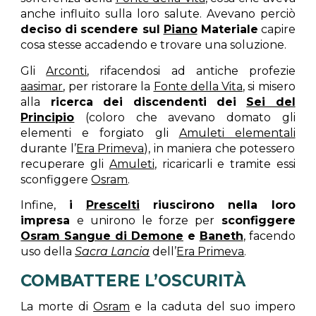
anche influito sulla loro salute. Avevano perciò
deciso di scendere sul
Piano
Materiale
capire
cosa stesse accadendo e trovare una soluzione.
Gli
Arconti
, rifacendosi ad antiche profezie
aasimar
, per ristorare la
Fonte della Vita
, si misero
alla
ricerca dei discendenti dei
Sei del
Principio
(coloro che avevano domato gli
elementi e forgiato gli
Amuleti elementali
durante l’
Era Primeva
), in maniera che potessero
recuperare gli
Amuleti
, ricaricarli e tramite essi
sconfiggere
Osram
.
Infine,
i
Prescelti
riuscirono nella loro
impresa
e unirono le forze per
sconfiggere
Osram Sangue di Demone
e
Baneth
, facendo
uso della
Sacra Lancia
dell’
Era Primeva
.
COMBATTERE L’OSCURITÀ
La morte di
Osram
e la caduta del suo impero