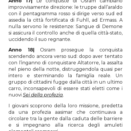
Anno 17|
Le conquiste di Osram cambiano
improvvisamente direzione: le truppe dall’araldo
con il pentagramma rosso si dirige verso sud ed
assedia la città fortificata di Fuhll, ad Ermass. A
nulla servono le resistenze: Sangue di Demone
si assicura il controllo anche di quella città-stato,
uccidendo il suo regnante.
Anno 18|
Osram prosegue la conquista
scendendo ancora verso sud: dopo aver tentato
con l’inganno di conquistare Altatorre, la assalta
nel pieno della notte, distruggendola quasi per
intero e sterminando la famiglia reale. Un
gruppo di cittadini fugge dalla città in un ultimo
carro, inconsapevoli di essere stati eletti come i
nuovi
Sei della profezia
.
I giovani scoprono della loro missione, predetta
da una profezia aasimar che continuava a
circolare tra la gente dalla caduta delle barriere
e si impegnano alla ricerca degli amuleti